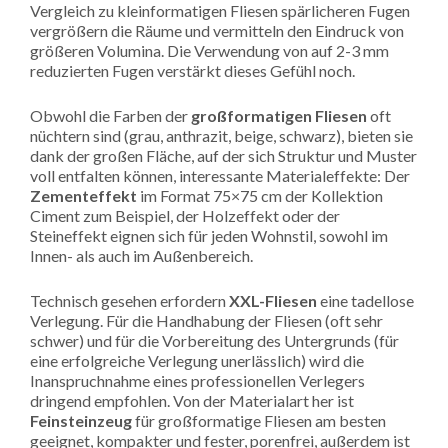
Vergleich zu kleinformatigen Fliesen spärlicheren Fugen
vergrößern die Räume und vermitteln den Eindruck von
größeren Volumina. Die Verwendung von auf 2-3 mm
reduzierten Fugen verstärkt dieses Gefühl noch.
Obwohl die Farben der
großformatigen Fliesen
oft
nüchtern sind (grau, anthrazit, beige, schwarz), bieten sie
dank der großen Fläche, auf der sich Struktur und Muster
voll entfalten können, interessante Materialeffekte: Der
Zementeffekt
im Format 75×75 cm der Kollektion
Ciment zum Beispiel, der Holzeffekt oder der
Steineffekt eignen sich für jeden Wohnstil, sowohl im
Innen- als auch im Außenbereich.
Technisch gesehen erfordern
XXL-Fliesen
eine tadellose
Verlegung. Für die Handhabung der Fliesen (oft sehr
schwer) und für die Vorbereitung des Untergrunds (für
eine erfolgreiche Verlegung unerlässlich) wird die
Inanspruchnahme eines professionellen Verlegers
dringend empfohlen. Von der Materialart her ist
Feinsteinzeug
für großformatige Fliesen am besten
geeignet, kompakter und fester, porenfrei, außerdem ist