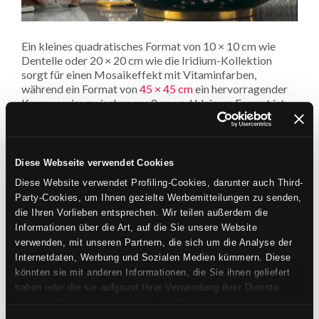
Ein kleines quadratisches Format von 10 × 10 cm wie
Dentelle oder 20 × 20 cm wie die Iridium-Kollektion
sorgt für einen Mosaikeffekt mit Vitaminfarben,
während ein Format von
45 × 45 cm
ein hervorragender
Kompromiss zwischen großem und kleinem Format ist
und sich an die Räume von aller Größen anpasst. Wieder
ist alles Geschmackssache!
Diese Webseite verwendet Cookies
Diese Website verwendet Profiling-Cookies, darunter auch Third-
Party-Cookies, um Ihnen gezielte Werbemitteilungen zu senden,
die Ihren Vorlieben entsprechen. Wir teilen außerdem die
Informationen über die Art, auf die Sie unsere Website
verwenden, mit unseren Partnern, die sich um die Analyse der
Internetdaten, Werbung und Sozialen Medien kümmern. Diese
könnten sie mit anderen Informationen, die Sie ihnen geliefert
haben oder die sie aufgrund Ihrer Verwendung ihrer Dienste
gesammelt haben, kombinieren. Falls Sie mehr wissen möchten
oder Ihre Zustimmung zu allen oder einigen Cookies verweigern,