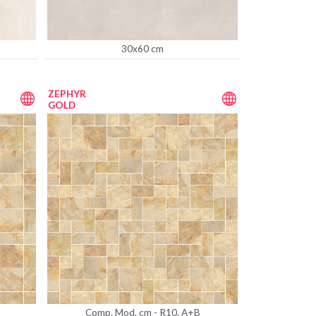
30x60 cm
ZEPHYR
GOLD
Comp. Mod. cm - R10, A+B