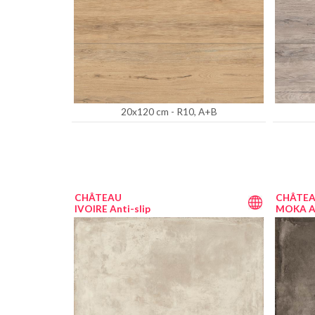
20x120 cm - R10, A+B
CHÂTEAU
CHÂTE
IVOIRE Anti-slip
MOKA An