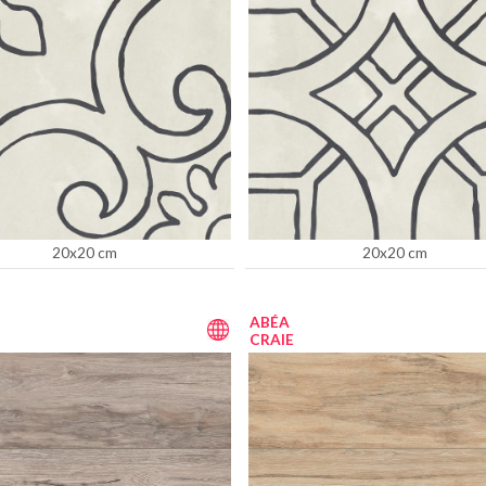
20x20 cm
20x20 cm
ABÉA
CRAIE