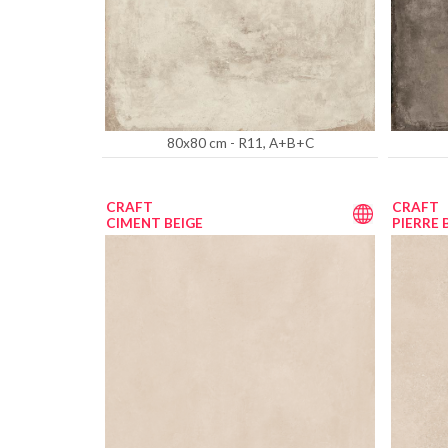
80x80 cm - R11, A+B+C
CRAFT
CRAFT
CIMENT BEIGE
PIERRE 