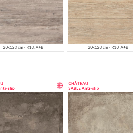
20x120 cm - R10, A+B
20x120 cm - R10, A+B
AU
CHÂTEAU
ti-slip
SABLE Anti-slip