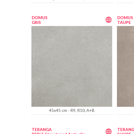
DOMUS
DOMUS
GRIS
TAUPE
45x45 cm - R9, R10, A+B
TERANGA
TERAN