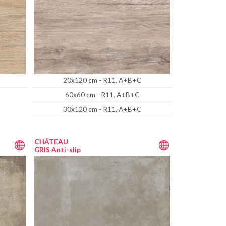
20x120 cm - R11, A+B+C
60x60 cm - R11, A+B+C
30x120 cm - R11, A+B+C
CHÂTEAU
GRIS Anti-slip