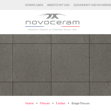
DOWNLOADS
ARBEITE MIT UNS
GESUNDHEIT UND SICHERHE
Home
Fliesen
Farben
Beige Fliesen