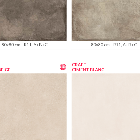
80x80 cm - R11, A+B+C
80x80 cm - R11, A+B+C
CRAFT
BEIGE
CIMENT BLANC