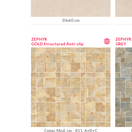
30x60 cm
ZEPHYR
ZEPHYR
GOLD Structured Anti-slip
GREY
Comp. Mod. cm - R11, A+B+C