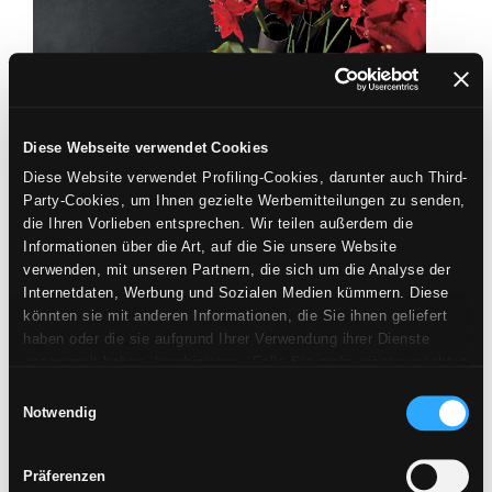
Fliesen Schwarz Moderne
Diese Webseite verwendet Cookies
Diese Website verwendet Profiling-Cookies, darunter auch Third-
Party-Cookies, um Ihnen gezielte Werbemitteilungen zu senden,
SCHWARZE FLIESEN FÜR EINE LUXURIÖSE
die Ihren Vorlieben entsprechen. Wir teilen außerdem die
EINRICHTUNG
Informationen über die Art, auf die Sie unsere Website
verwenden, mit unseren Partnern, die sich um die Analyse der
Internetdaten, Werbung und Sozialen Medien kümmern. Diese
Die
schwarze Feinsteinzeugfliese
bildet den perfekten
könnten sie mit anderen Informationen, die Sie ihnen geliefert
Hintergrund für jede Art von Dekoration und verhält sich
haben oder die sie aufgrund Ihrer Verwendung ihrer Dienste
somit wie ein realer dekorativer Trumpf. Sie verleiht
gesammelt haben, kombinieren. Falls Sie mehr wissen möchten
oder Ihre Zustimmung zu allen oder einigen Cookies verweigern,
Räumen nicht nur ein besonderes Flair, sondern
Einwilligungsauswahl
hier klicken
. Die Zustimmung kann durch Klicken auf die
Notwendig
vermittelt auch eine gewisse Originalität und eignet sich
Schaltfläche „Cookies akzeptieren“ gegeben werden. Falls Sie
für alle, die das Gewöhnliche und Ungewöhnliche suchen.
keine Profiling-Cookies erhalten möchten, können Sie Ihre
Präferenzen
Zustimmung mit der Schaltfläche „Ablehnen“ verweigern.