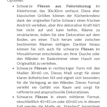
Optionen:
Schwarze
Fliesen aus Feinsteinzeug
im
Kleinformat, das 30x30cm umfasst. Diese eher
klassischen Größen können der Küchenkredenz
dank der originellen Farbe Schwarz einen frischen
Anstrich verleihen, aber ihre dekorative Kraft hört
hier nicht auf und kann helfen, Räume zu
strukturieren, indem Sie eine Dekoration auf dem
Boden, um einen Tisch herum oder zwischen
bestimmten Räumen einfügen. Darüber hinaus
können Sie sich auch für schwarze
Fliesen
im
Mosaikformat entscheiden, um Ihrer Dusche oder
den Wänden im Badezimmer einen Hauch von
Originalität zu verleihen.
Schwarze
Fliesen
in rechteckiger Form mit den
Maßen 30×60 cm. Dieses Maß sorgt für einen
klaren ästhetischen Stil und eignet sich besonders
für die Verlegung an den Wänden. Dieses Format
verleiht ein Gefühl von Raum und sorgt für
raffinierte und anspruchsvolle Dekorationen.
Schwarze
Fliesen
in einem mittleren Format,
einschließlich 45×45 cm oder 60×60 cm. In diesem
Fall werden die Maße als „Standard“ bezeichnet