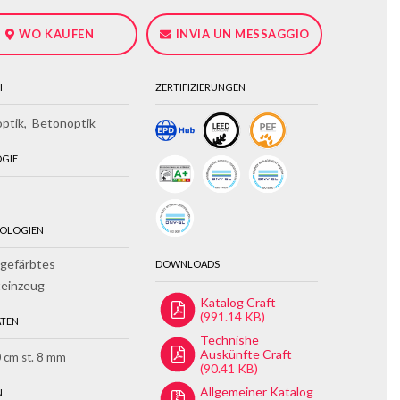
WO KAUFEN
INVIA UN MESSAGGIO
I
ZERTIFIZIERUNGEN
optik
Betonoptik
OGIE
OLOGIEN
gefärbtes
DOWNLOADS
teinzeug
Katalog Craft
(991.14 KB)
TEN
Technishe
Auskünfte Craft
 cm st. 8 mm
(90.41 KB)
Allgemeiner Katalog
N