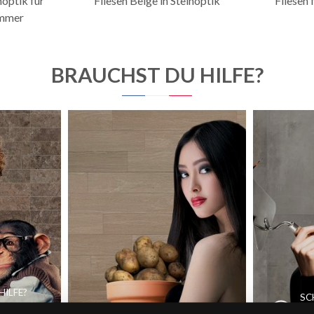
noptik für
Fliesen Beige in Steinoptik
Fliesen 
mmer
BRAUCHST DU HILFE?
HILFE?
SC
ERE
FINDEN SIE
UN