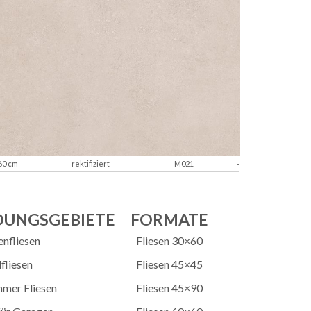
60 cm
rektifiziert
M021
-
UNGSGEBIETE
FORMATE
nfliesen
Fliesen 30×60
fliesen
Fliesen 45×45
mer Fliesen
Fliesen 45×90