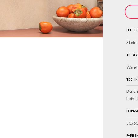
EFFETT
Stein
TIPOL
Wand
TECHN
Durch
Feins
FORMA
30x60
FARBE