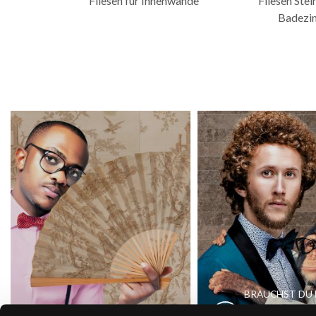
Fliesen für Innenwände
Fliesen Stei
Badezi
BRAUCHST DU 
KONTAKTI
FINDE EIN