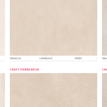
-
30x60 cm
rektifiziert
M023
-
30x
CRAFT PIERRE BEIGE
CRA