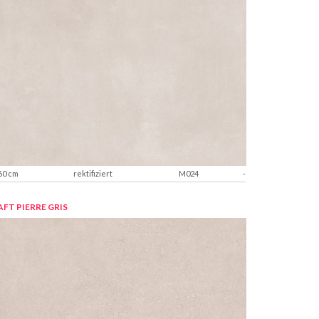
60 cm
rektifiziert
M024
-
FT PIERRE GRIS