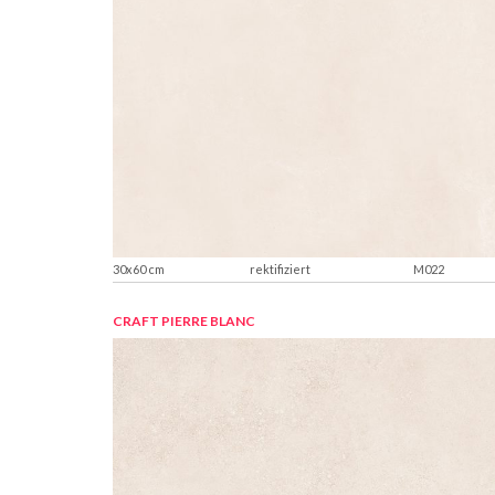
30x60 cm
rektifiziert
M022
CRAFT PIERRE BLANC