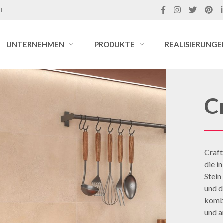
IT
UNTERNEHMEN
PRODUKTE
REALISIERUNGE
C
Craft
die i
Stein
und d
kombi
und a