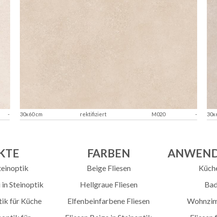
-
30x60 cm
rektifiziert
M020
-
30x
KTE
FARBEN
ANWEND
teinoptik
Beige Fliesen
Küche
 in Steinoptik
Hellgraue Fliesen
Bad
tik für Küche
Elfenbeinfarbene Fliesen
Wohnzim