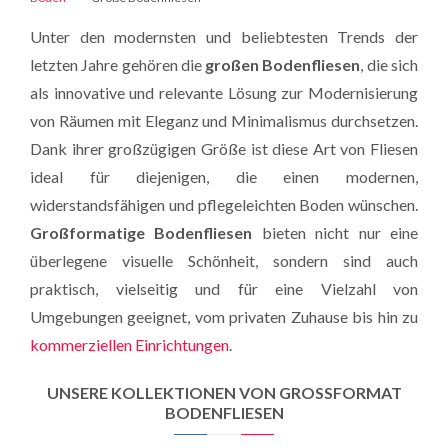
Unter den modernsten und beliebtesten Trends der
letzten Jahre gehören die
großen Bodenfliesen
, die sich
als innovative und relevante Lösung zur Modernisierung
von Räumen mit Eleganz und Minimalismus durchsetzen.
Dank ihrer großzügigen Größe ist diese Art von Fliesen
ideal für diejenigen, die einen modernen,
widerstandsfähigen und pflegeleichten Boden wünschen.
Großformatige Bodenfliesen
bieten nicht nur eine
überlegene visuelle Schönheit, sondern sind auch
praktisch, vielseitig und für eine Vielzahl von
Umgebungen geeignet, vom privaten Zuhause bis hin zu
kommerziellen Einrichtungen
.
UNSERE KOLLEKTIONEN VON GROSSFORMAT B
ODENFLIESEN