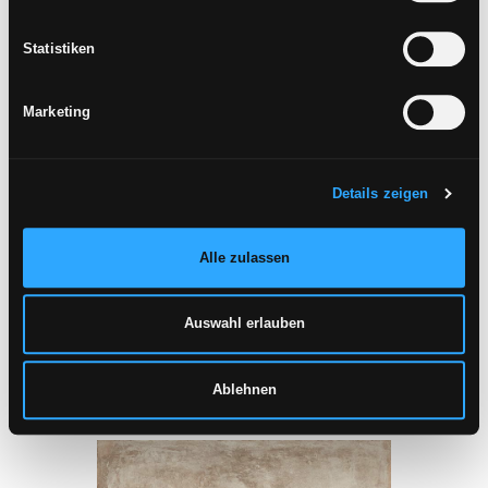
CHÂTEAU
IVOIRE Anti-slip
Statistiken
Marketing
Details zeigen
Alle zulassen
Auswahl erlauben
80x80 cm - R11, A+B+C
Ablehnen
CHÂTEAU
IVOIRE