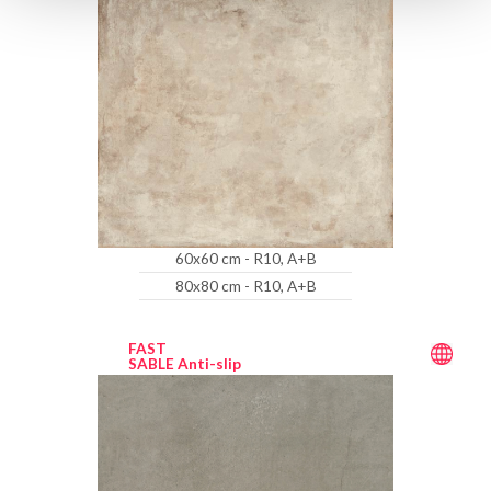
60x60 cm - R10, A+B
80x80 cm - R10, A+B
FAST
SABLE Anti-slip