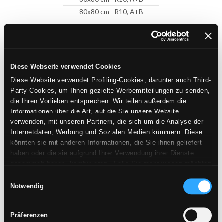
80x80 cm - R10, A+B
CHÂTEAU
MOKA
Diese Webseite verwendet Cookies
Diese Website verwendet Profiling-Cookies, darunter auch Third-
Party-Cookies, um Ihnen gezielte Werbemitteilungen zu senden,
die Ihren Vorlieben entsprechen. Wir teilen außerdem die
Informationen über die Art, auf die Sie unsere Website
verwenden, mit unseren Partnern, die sich um die Analyse der
Internetdaten, Werbung und Sozialen Medien kümmern. Diese
könnten sie mit anderen Informationen, die Sie ihnen geliefert
haben oder die sie aufgrund Ihrer Verwendung ihrer Dienste
gesammelt haben, kombinieren. Falls Sie mehr wissen möchten
oder Ihre Zustimmung zu allen oder einigen Cookies verweigern,
Einwilligungsauswahl
hier klicken
. Die Zustimmung kann durch Klicken auf die
Notwendig
60x60 cm - R10, A+B
Schaltfläche „Cookies akzeptieren“ gegeben werden. Falls Sie
80x80 cm - R10, A+B
keine Profiling-Cookies erhalten möchten, können Sie Ihre
Präferenzen
Zustimmung mit der Schaltfläche „Ablehnen“ verweigern.