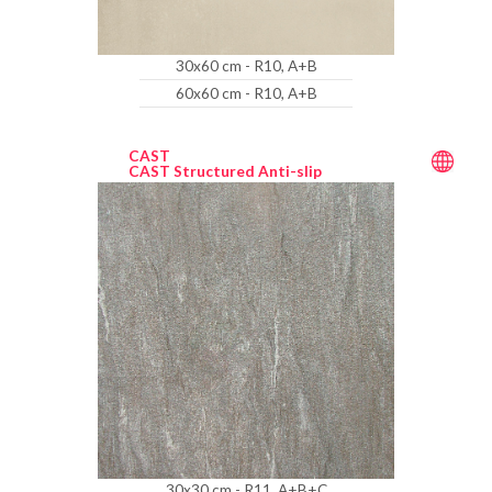
30x60 cm - R10, A+B
60x60 cm - R10, A+B
CAST
CAST Structured Anti-slip
30x30 cm - R11, A+B+C