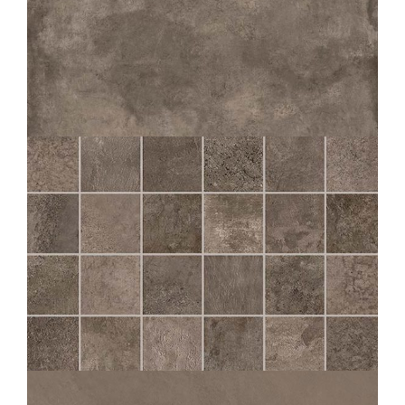
CHÂTEAU
MOKA ANTI-SLIP
OUTDOOR PLUS 20MM
80X80
CHÂTEAU
MOKA MOS 5X5
30X30