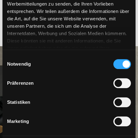
Werbemitteilungen zu senden, die Ihren Vorlieben
80X80
60X60
entsprechen. Wir teilen außerdem die Informationen über
die Art, auf die Sie unsere Website verwenden, mit
unseren Partnern, die sich um die Analyse der
DAS KÖNNTE DICH INTERESSIEREN
Internetdaten, Werbung und Sozialen Medien kümmern.
Diese könnten sie mit anderen Informationen, die Sie
ihnen geliefert haben oder die sie aufgrund Ihrer
Verwendung ihrer Dienste gesammelt haben,
Einwilligungsauswahl
kombinieren. Falls Sie mehr wissen möchten oder Ihre
Notwendig
Zustimmung zu allen oder einigen Cookies verweigern,
hier klicken
. Die Zustimmung kann durch Klicken auf
Präferenzen
die Schaltfläche „Cookies akzeptieren“ gegeben werden.
Falls Sie keine Profiling-Cookies erhalten möchten,
können Sie Ihre Zustimmung mit der Schaltfläche
Statistiken
„Ablehnen“ verweigern.
Marketing