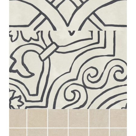
BOHÈME
RING
20X20
BOHÈME
TWIRL
20X20