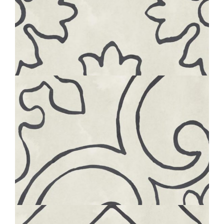
BOHÈME
FLOWER
20X20
BOHÈME
LACE
20X20