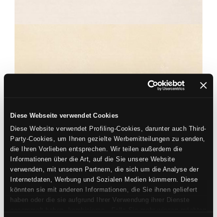
ECRU
40X80
Diese Webseite verwendet Cookies
ECLIPSE
Diese Website verwendet Profiling-Cookies, darunter auch Third-
BEIGE
Party-Cookies, um Ihnen gezielte Werbemitteilungen zu senden,
40X80
die Ihren Vorlieben entsprechen. Wir teilen außerdem die
Informationen über die Art, auf die Sie unsere Website
verwenden, mit unseren Partnern, die sich um die Analyse der
Internetdaten, Werbung und Sozialen Medien kümmern. Diese
könnten sie mit anderen Informationen, die Sie ihnen geliefert
haben oder die sie aufgrund Ihrer Verwendung ihrer Dienste
gesammelt haben, kombinieren. Falls Sie mehr wissen möchten