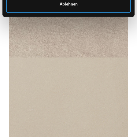
Ablehnen
SAMSARA
IVOIRE STRUCTURED ANTI-SLIP
60X60
30X60
45X45
30X30
STANDARD
230 UNI BLANC CRÈME
30X30