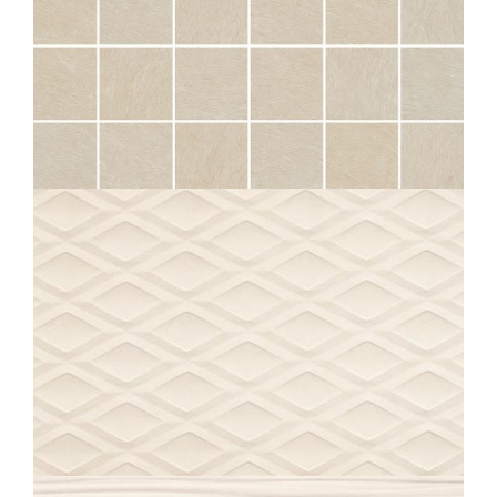
SAMSARA
IVOIRE MOS 5X5
30X30
ECLIPSE
DIAMANT ECRU
40X80