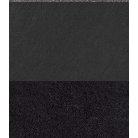
OUTDOOR PLUS 20MM
60X60
30X60
45X45
30X30
SAMSARA
ARDOISE
60X60
30X60
45X45