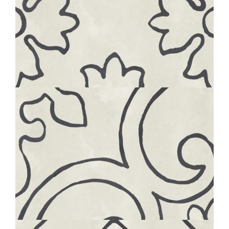
BOHÈME
FLOWER
20X20
BOHÈME
LACE
20X20