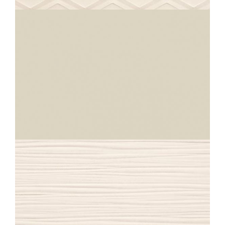
40X80
IRIDIUM
ECRU
30X30