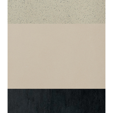
STANDARD
050 PORPHYRÉ BLANC NOIR
30X30
STANDARD
230 UNI BLANC CRÈME
30X30