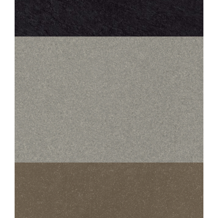
SAMSARA
ARDOISE STRUCTURED ANTI-SLIP
60X60
30X60
45X45
STANDARD EVOLUTION
200 EVOLUTION ARGENT
45X45
30X30