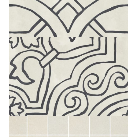
BOHÈME
RING
20X20
BOHÈME
TWIRL
20X20