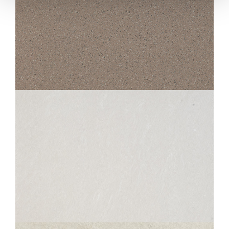
STANDARD
060 PORPHYRÉ GRIS CLAIR &#8211; GRIS FONCÉ
30X30
SAMSARA
OPALE
60X60
30X60
45X45
30X30