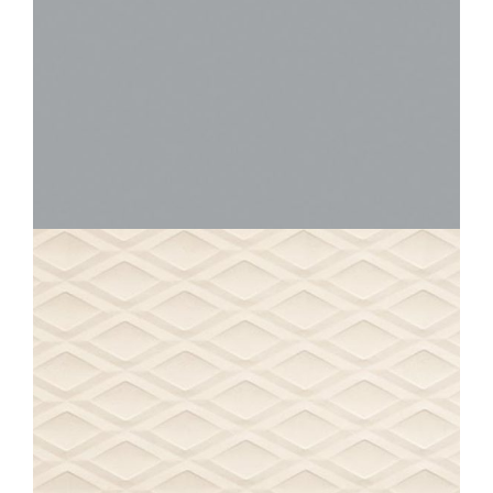
IRIDIUM
ACIER
30X30
ECLIPSE
DIAMANT ECRU