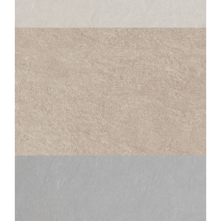
SAMSARA
IVOIRE
60X60
30X60
45X45
30X30
SAMSARA
IVOIRE STRUCTURED ANTI-SLIP
60X60
30X60
45X45
30X30