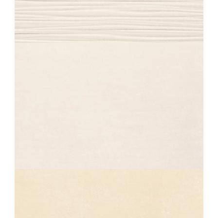
ECLIPSE
VAGUE ECRU
40X80
ECLIPSE
ECRU
40X80