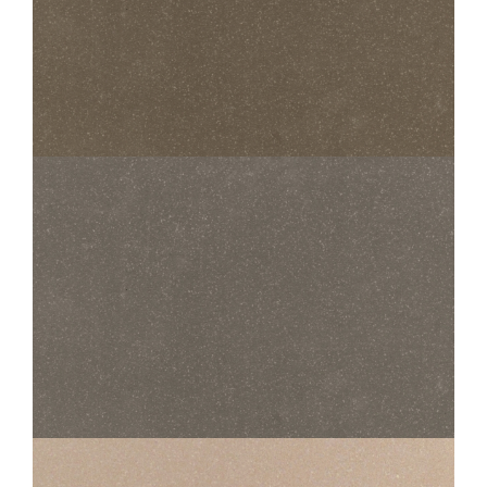
STANDARD EVOLUTION
300 EVOLUTION TAUPE
45X45
30X30
STANDARD EVOLUTION
400 EVOLUTION BRUN
45X45
30X30