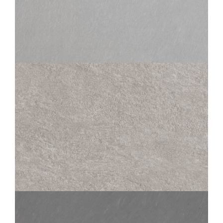
SAMSARA
PERLE
60X60
30X60
45X45
30X30
SAMSARA
PERLE STRUCTURED ANTI-SLIP
OUTDOOR PLUS 20MM
60X60
30X60
45X45
30X30