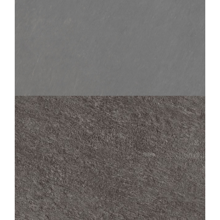
SAMSARA
PLOMB
60X60
30X60
45X45
30X30
SAMSARA
PLOMB STRUCTURED ANTI-SLIP