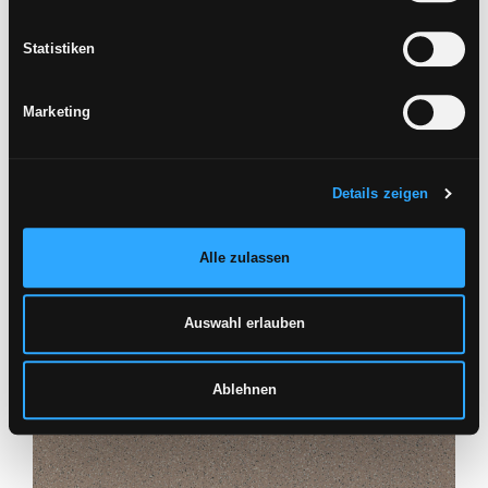
Statistiken
ECLIPSE
HEXAGONE ECRU
40X80
Marketing
Details zeigen
Alle zulassen
Auswahl erlauben
KAWAII
COMPO 2 PCS 2 STK KOMPOSITION
Ablehnen
40X80