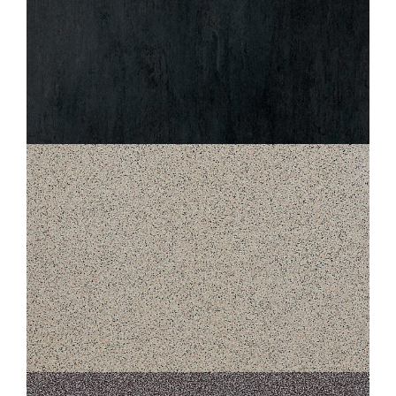
NONAME
ELÉGANCE
60X60
45X45
STANDARD
415 PORPHYRÉ GRIS
30X30