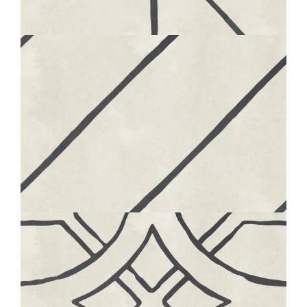
MAJOLICA
20X20
BOHÈME
PATH
20X20