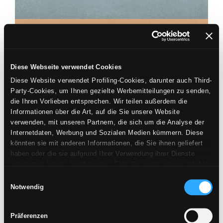
BLEU
40X80
Diese Webseite verwendet Cookies
Diese Website verwendet Profiling-Cookies, darunter auch Third-
Party-Cookies, um Ihnen gezielte Werbemitteilungen zu senden,
die Ihren Vorlieben entsprechen. Wir teilen außerdem die
Informationen über die Art, auf die Sie unsere Website
ECLIPSE
verwenden, mit unseren Partnern, die sich um die Analyse der
OCRE
Internetdaten, Werbung und Sozialen Medien kümmern. Diese
könnten sie mit anderen Informationen, die Sie ihnen geliefert
40X80
haben oder die sie aufgrund Ihrer Verwendung ihrer Dienste
gesammelt haben, kombinieren. Falls Sie mehr wissen möchten
oder Ihre Zustimmung zu allen oder einigen Cookies verweigern,
Einwilligungsauswahl
hier klicken
. Die Zustimmung kann durch Klicken auf die
Notwendig
Schaltfläche „Cookies akzeptieren“ gegeben werden. Falls Sie
keine Profiling-Cookies erhalten möchten, können Sie Ihre
Präferenzen
Zustimmung mit der Schaltfläche „Ablehnen“ verweigern.