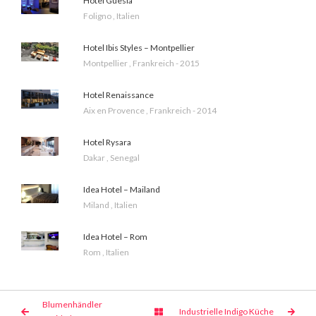
Hotel Guesia
Foligno , Italien
Hotel Ibis Styles – Montpellier
Montpellier , Frankreich - 2015
Hotel Renaissance
Aix en Provence , Frankreich - 2014
Hotel Rysara
Dakar , Senegal
Idea Hotel – Mailand
Miland , Italien
Idea Hotel – Rom
Rom , Italien
Blumenhändler
Industrielle Indigo Küche