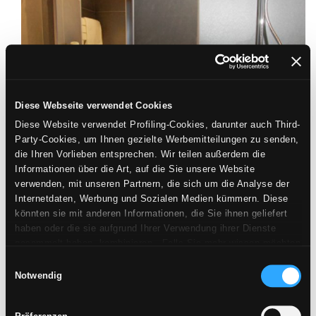
Diese Webseite verwendet Cookies
Diese Website verwendet Profiling-Cookies, darunter auch Third-
Party-Cookies, um Ihnen gezielte Werbemitteilungen zu senden,
die Ihren Vorlieben entsprechen. Wir teilen außerdem die
Informationen über die Art, auf die Sie unsere Website
verwenden, mit unseren Partnern, die sich um die Analyse der
Internetdaten, Werbung und Sozialen Medien kümmern. Diese
könnten sie mit anderen Informationen, die Sie ihnen geliefert
haben oder die sie aufgrund Ihrer Verwendung ihrer Dienste
gesammelt haben, kombinieren. Falls Sie mehr wissen möchten
oder Ihre Zustimmung zu allen oder einigen Cookies verweigern,
Einwilligungsauswahl
hier klicken
. Die Zustimmung kann durch Klicken auf die
Notwendig
Schaltfläche „Cookies akzeptieren“ gegeben werden. Falls Sie
keine Profiling-Cookies erhalten möchten, können Sie Ihre