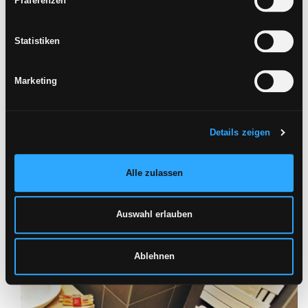
Präferenzen
Zustimmung mit der Schaltfläche „Ablehnen“ verweigern.
Statistiken
Marketing
Details zeigen
Alle zulassen
Auswahl erlauben
Ablehnen