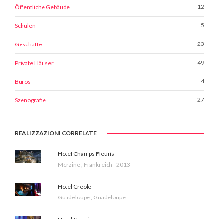
12
Öffentliche Gebäude
5
Schulen
23
Geschäfte
49
Private Häuser
4
Büros
27
Szenografie
REALIZZAZIONI CORRELATE
Hotel Champs Fleuris
Morzine , Frankreich - 2013
Hotel Creole
Guadeloupe , Guadeloupe