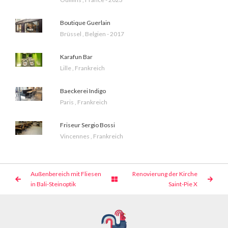
Boutique Guerlain
Brüssel , Belgien - 2017
Karafun Bar
Lille , Frankreich
Baeckerei Indigo
Paris , Frankreich
Friseur Sergio Bossi
Vincennes , Frankreich
Außenbereich mit Fliesen
Renovierung der Kirche
in Bali-Steinoptik
Saint-Pie X