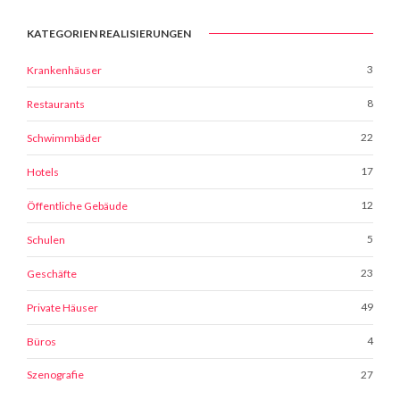
KATEGORIEN REALISIERUNGEN
3
Krankenhäuser
8
Restaurants
22
Schwimmbäder
17
Hotels
12
Öffentliche Gebäude
5
Schulen
23
Geschäfte
49
Private Häuser
4
Büros
27
Szenografie