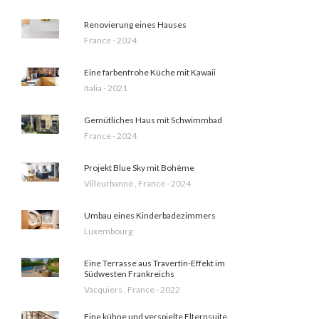
Renovierung eines Hauses
France - 2024
Eine farbenfrohe Küche mit Kawaii
Italia - 2021
Gemütliches Haus mit Schwimmbad
France - 2024
Projekt Blue Sky mit Bohème
Villeurbanne , France - 2024
Umbau eines Kinderbadezimmers
Luxembourg
Eine Terrasse aus Travertin-Effekt im
Südwesten Frankreichs
Vacquiers , France - 2022
Eine kühne und verspielte Elternsuite