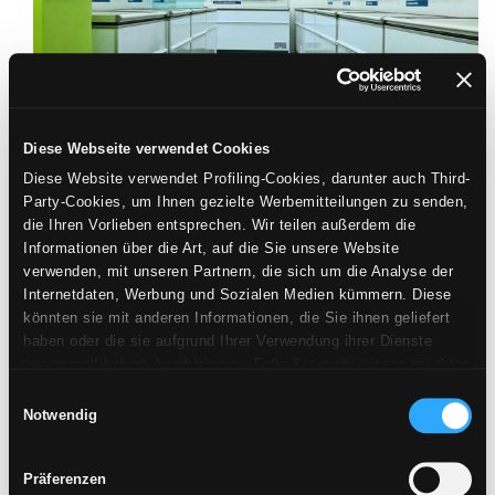
Diese Webseite verwendet Cookies
Diese Website verwendet Profiling-Cookies, darunter auch Third-
Party-Cookies, um Ihnen gezielte Werbemitteilungen zu senden,
die Ihren Vorlieben entsprechen. Wir teilen außerdem die
Informationen über die Art, auf die Sie unsere Website
verwenden, mit unseren Partnern, die sich um die Analyse der
Internetdaten, Werbung und Sozialen Medien kümmern. Diese
könnten sie mit anderen Informationen, die Sie ihnen geliefert
haben oder die sie aufgrund Ihrer Verwendung ihrer Dienste
gesammelt haben, kombinieren. Falls Sie mehr wissen möchten
oder Ihre Zustimmung zu allen oder einigen Cookies verweigern,
Einwilligungsauswahl
hier klicken
. Die Zustimmung kann durch Klicken auf die
Notwendig
Schaltfläche „Cookies akzeptieren“ gegeben werden. Falls Sie
keine Profiling-Cookies erhalten möchten, können Sie Ihre
Präferenzen
Zustimmung mit der Schaltfläche „Ablehnen“ verweigern.