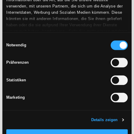
Informationen über die Art, auf die Sie unsere Website
verwenden, mit unseren Partnern, die sich um die Analyse der
Internetdaten, Werbung und Sozialen Medien kümmern. Diese
könnten sie mit anderen Informationen, die Sie ihnen geliefert
haben oder die sie aufgrund Ihrer Verwendung ihrer Dienste
gesammelt haben, kombinieren. Falls Sie mehr wissen möchten
oder Ihre Zustimmung zu allen oder einigen Cookies verweigern,
Einwilligungsauswahl
hier klicken
. Die Zustimmung kann durch Klicken auf die
Notwendig
Schaltfläche „Cookies akzeptieren“ gegeben werden. Falls Sie
keine Profiling-Cookies erhalten möchten, können Sie Ihre
Präferenzen
Zustimmung mit der Schaltfläche „Ablehnen“ verweigern.
Statistiken
Marketing
Details zeigen