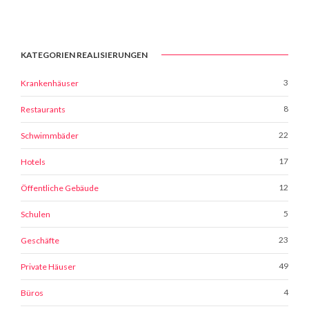
KATEGORIEN REALISIERUNGEN
3
Krankenhäuser
8
Restaurants
22
Schwimmbäder
17
Hotels
12
Öffentliche Gebäude
5
Schulen
23
Geschäfte
49
Private Häuser
4
Büros