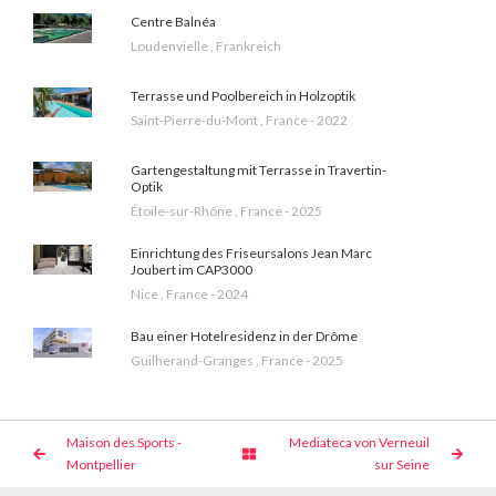
Centre Balnéa
Loudenvielle , Frankreich
Terrasse und Poolbereich in Holzoptik
Saint-Pierre-du-Mont , France - 2022
Gartengestaltung mit Terrasse in Travertin-
Optik
Étoile-sur-Rhône , France - 2025
Einrichtung des Friseursalons Jean Marc
Joubert im CAP3000
Nice , France - 2024
Bau einer Hotelresidenz in der Drôme
Guilherand-Granges , France - 2025
Maison des Sports -
Mediateca von Verneuil
Montpellier
sur Seine