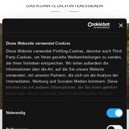
DAS KÖNNTE DICH INTERESSIEREN
Diese Webseite verwendet Cookies
Diese Website verwendet Profiling-Cookies, darunter auch Third-
Party-Cookies, um Ihnen gezielte Werbemitteilungen zu senden,
die Ihren Vorlieben entsprechen. Wir teilen außerdem die
Informationen über die Art, auf die Sie unsere Website
verwenden, mit unseren Partnern, die sich um die Analyse der
Internetdaten, Werbung und Sozialen Medien kümmern. Diese
könnten sie mit anderen Informationen, die Sie ihnen geliefert
haben oder die sie aufgrund Ihrer Verwendung ihrer Dienste
gesammelt haben, kombinieren. Falls Sie mehr wissen möchten
oder Ihre Zustimmung zu allen oder einigen Cookies verweigern,
Einwilligungsauswahl
hier klicken
. Die Zustimmung kann durch Klicken auf die
Notwendig
Schaltfläche „Cookies akzeptieren“ gegeben werden. Falls Sie
BRAUEN FLIESEN
keine Profiling-Cookies erhalten möchten, können Sie Ihre