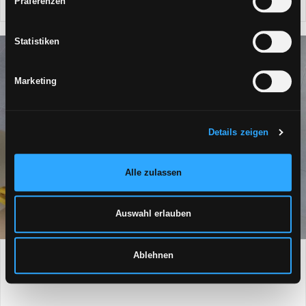
Präferenzen
Zustimmung mit der Schaltfläche „Ablehnen“ verweigern.
Statistiken
Marketing
Details zeigen
Alle zulassen
Auswahl erlauben
Ablehnen
FLIESEN IN KLEINEN FORMATEN