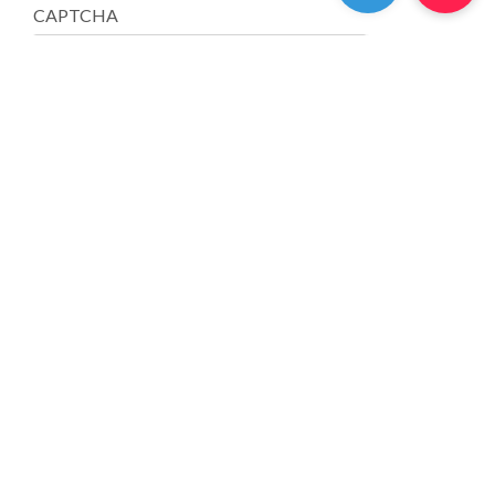
CAPTCHA
CHE TIPO DI PIASTRELLA CERCHI?
ANWENDUNGEN
EFFEKTE
ANWENDUNGSGEBIETE
FARBEN
FORMATEN
REFLEXION
NEUHEITEN