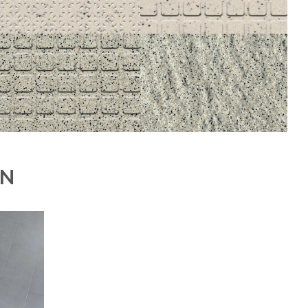
STANDARD
STANDARD
050 PORPHYRÉ BLANC NOIR ANTI-SLIP
050 PORPHYRÉ BLANC NOIR ANTI-SLIP
POINTE DE DIAMANTE
PASTILLE CARRÉES
30X30
30X30
STANDARD
STANDARD
415 PORPHYRÉ GRIS ANTI-SLIP PASTILLE
415 PORPHYRÉ GRIS STRUCTURED ANTI-
CARRÉES
SLIP
EN
30X30
30X30