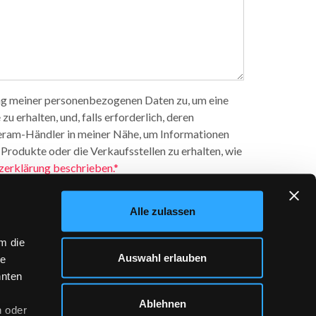
ng meiner personenbezogenen Daten zu, um eine
u erhalten, und, falls erforderlich, deren
ram-Händler in meiner Nähe, um Informationen
 Produkte oder die Verkaufsstellen zu erhalten, wie
erklärung beschrieben.*
inwilligung zur Bearbeitung meiner
Alle zulassen
zum
Zweck des personalisierten Marketings
, wie
tionsseite (Benutzer Bereich Kontakte) angegeben
m die
ein Alter mindestens 16 Jahre beträgt
Auswahl erlauben
ie
nnten
Ablehnen
n oder