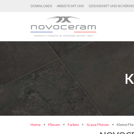
DOWNLOADS
ARBEITE MIT UNS
GESUNDHEIT UND SICHERHE
K
Home
Fliesen
Farben
Graue Fliesen
Kleine Fli