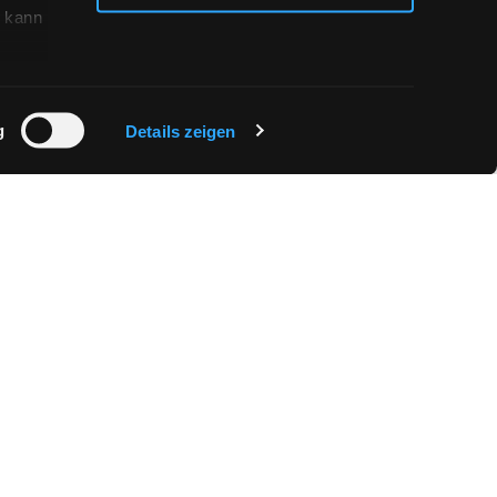
 kann
g
Details zeigen
?
REFLEXION
NEUHEITEN
Fliesen Mittelgrau für Wochnbereich
Fliesen Mittelgrau für Wohnzimmer
Garagefliesen Mittelgrau
Gewerbebereiche Fliesen Mittelgrau