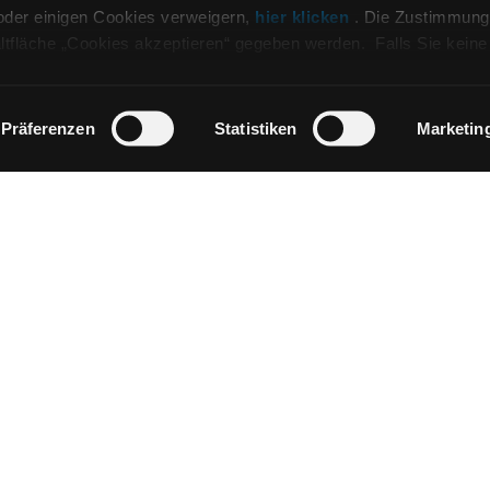
oder einigen Cookies verweigern,
hier klicken
. Die Zustimmung
altfläche „Cookies akzeptieren“ gegeben werden. Falls Sie keine
n möchten, können Sie Ihre Zustimmung mit der Schaltfläche
Präferenzen
Statistiken
Marketin
CHE TIPO DI PIASTRELLA CERCHI
ANWENDUNGSGEBIETE
FARBEN
FORMATEN
Fliesen Mittelgrau für Hotel
Fliesen Mittelgrau für Küche
Fliesen Mittelgrau für Restaurant
Graue Poolfliesen