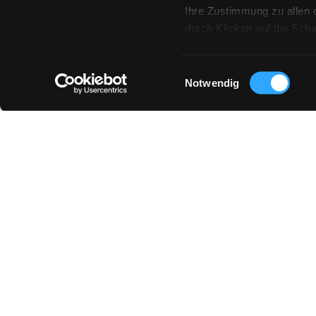
Ihre Zustimmung zu allen 
durch Klicken auf die Sch
Profiling-Cookies erhalte
„Ablehnen“ verweigern.
Einwilligungsauswahl
Notwendig
ANWENDUNGEN
EFFEKTE
Fliesen Außenbereich Mittelgrau
Bodenfliesen Mittelgrau
Badezimmerfliesen Mittelgrau
Fliesen Mittelgrau für Gäste und WC