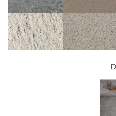
STANDARD
LOSA
060 PORPHYRÉ GRIS CLAIR &#8211; GRI
FONCÉ
DACITE
30X30
60X60
30X60
15X60
10X60
5X60
STANDARD
STANDARD
415 PORPHYRÉ GRIS
050 PORPHYRÉ BLANC NOIR
STRUCTURED ANTI-SLIP
30X30
D
30X30