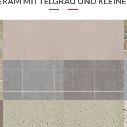
RAM MITTELGRAU UND KLEINE 
ROX
ROX
GRIS
GRIS STRUCTURED ANTI-SLIP
45X45
30X30
45X45
30X30
TERANGA
TERANGA
PERLE MOS 5X5
FER MOS 5X5
30X30
30X30