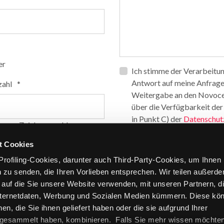
er
Privacy
Ich stimme der Verarbeitu
*
Antwort auf meine Anfrage z
zahl
*
Weitergabe an den Novoce
über die Verfügbarkeit der
in Punkt C) der
Datenschutz
 max. Zeichenanzahl
Opt_in__c
Ich las und erteile meine E
t Cookies
personenbezogen Daten 
rofiling-Cookies, darunter auch Third-Party-Cookies, um Ihnen
unter Punkt c) der Informa
 zu senden, die Ihren Vorlieben entsprechen. Wir teilen außerde
und erkläre hiermit, dass m
, auf die Sie unsere Website verwenden, mit unseren Partnern, d
CAPTCHA
Internetdaten, Werbung und Sozialen Medien kümmern. Diese kö
en, die Sie ihnen geliefert haben oder die sie aufgrund Ihrer
 gesammelt haben, kombinieren. Falls Sie mehr wissen möchte