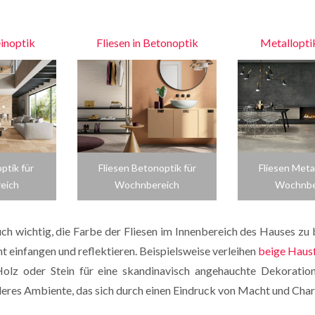
einoptik
Fliesen in Betonoptik
Metalloptik
ptik für
Fliesen Betonoptik für
Fliesen Metal
eich
Wochnbereich
Wochnbe
h wichtig, die Farbe der Fliesen im Innenbereich des Hauses zu b
t einfangen und reflektieren. Beispielsweise verleihen
beige Hausf
 Holz oder Stein für eine skandinavisch angehauchte Dekorat
eres Ambiente, das sich durch einen Eindruck von Macht und Char