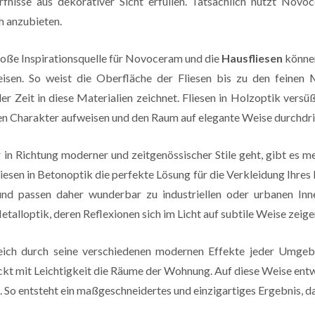
ürfnisse aus dekorativer Sicht erfüllen. Tatsächlich nutzt N
h anzubieten.
große Inspirationsquelle für Novoceram und die
Hausfliesen
können
weisen. So weist die Oberfläche der Fliesen bis zu den feine
er Zeit in diese Materialien zeichnet. Fliesen in Holzoptik ver
ten Charakter aufweisen und den Raum auf elegante Weise durchdr
 in Richtung moderner und zeitgenössischer Stile geht, gibt es 
iesen in Betonoptik die perfekte Lösung für die Verkleidung Ihres 
 und passen daher wunderbar zu industriellen oder urbanen In
 Metalloptik, deren Reflexionen sich im Licht auf subtile Weise zei
eich durch seine verschiedenen modernen Effekte jeder Umgeb
ckt mit Leichtigkeit die Räume der Wohnung. Auf diese Weise entw
. So entsteht ein maßgeschneidertes und einzigartiges Ergebnis, da