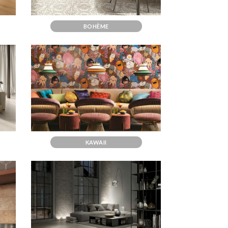
BOHÈME
KAWAII