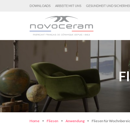
DOWNLOADS
ARBEITE MIT UNS
GESUNDHEIT UND SICHERHE
F
Home
Fliesen
Anwendung
Fliesen für Wochnberei