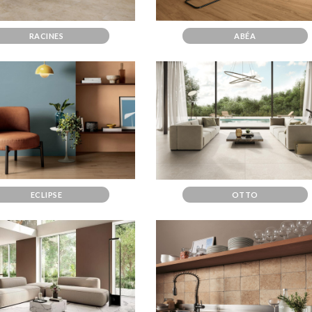
RACINES
ABÉA
ECLIPSE
OTTO