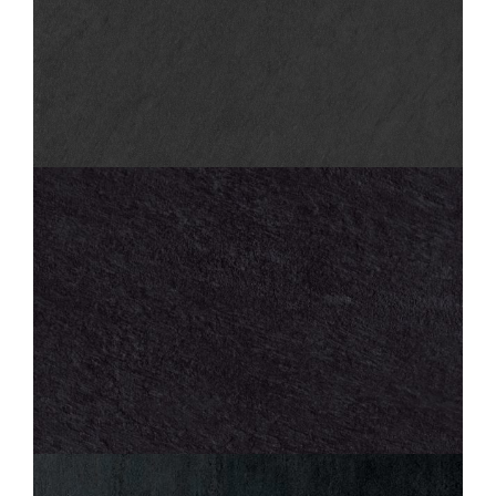
SAMSARA
ARDOISE
60X60
30X60
45X45
SAMSARA
ARDOISE STRUCTURED ANTI-SLIP
60X60
30X60
45X45